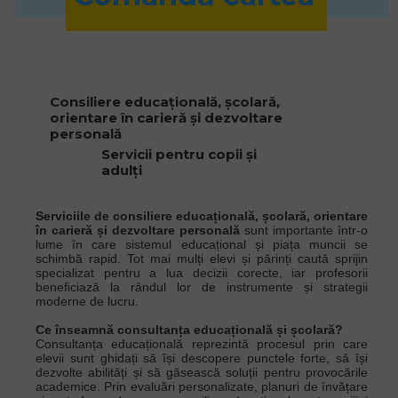
Consiliere educațională, școlară,
orientare în carieră și dezvoltare
personală
Servicii pentru copii și
adulți
Serviciile de consiliere educațională, școlară, orientare
în carieră și dezvoltare personală
sunt importante într-o
lume în care sistemul educațional și piața muncii se
schimbă rapid. Tot mai mulți elevi și părinți caută sprijin
specializat pentru a lua decizii corecte, iar profesorii
beneficiază la rândul lor de instrumente și strategii
moderne de lucru.
Ce înseamnă consultanța educațională și școlară?
Consultanța educațională reprezintă procesul prin care
elevii sunt ghidați să își descopere punctele forte, să își
dezvolte abilități și să găsească soluții pentru provocările
academice. Prin evaluări personalizate, planuri de învățare