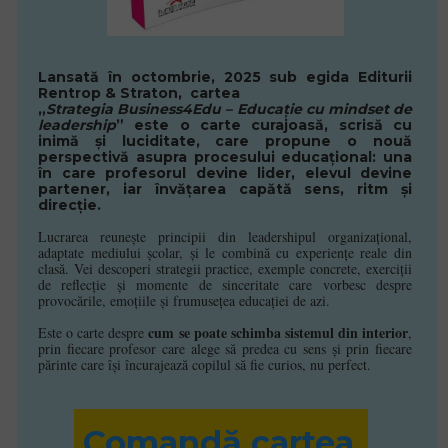
Lansată în octombrie, 2025 sub egida Editurii
Rentrop & Straton
, cartea
„
Strategia Business4Edu – Educație cu mindset de
leadership
”
este o carte curajoasă, scrisă cu
inimă și luciditate, care propune o nouă
perspectivă asupra procesului educațional: una
în care profesorul devine lider, elevul devine
partener, iar învățarea capătă sens, ritm și
direcție.
Lucrarea reunește principii din leadershipul organizațional,
adaptate mediului școlar, și le combină cu experiențe reale din
clasă. Vei descoperi strategii practice, exemple concrete, exerciții
de reflecție și momente de sinceritate care vorbesc despre
provocările, emoțiile și frumusețea educației de azi.
cum se poate schimba sistemul din interior
Este o carte despre
,
prin fiecare profesor care alege să predea cu sens și prin fiecare
părinte care își încurajează copilul să fie curios, nu perfect.
Comandă cartea